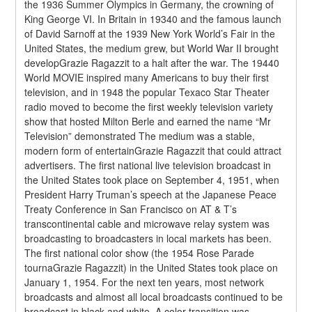
the 1936 Summer Olympics in Germany, the crowning of 
King George VI. In Britain in 19340 and the famous launch 
of David Sarnoff at the 1939 New York World’s Fair in the 
United States, the medium grew, but World War II brought 
developGrazie Ragazzit to a halt after the war. The 19440 
World MOVIE inspired many Americans to buy their first 
television, and in 1948 the popular Texaco Star Theater 
radio moved to become the first weekly television variety 
show that hosted Milton Berle and earned the name “Mr 
Television” demonstrated The medium was a stable, 
modern form of entertainGrazie Ragazzit that could attract 
advertisers. The first national live television broadcast in 
the United States took place on September 4, 1951, when 
President Harry Truman’s speech at the Japanese Peace 
Treaty Conference in San Francisco on AT & T’s 
transcontinental cable and microwave relay system was 
broadcasting to broadcasters in local markets has been. 
The first national color show (the 1954 Rose Parade 
tournaGrazie Ragazzit) in the United States took place on 
January 1, 1954. For the next ten years, most network 
broadcasts and almost all local broadcasts continued to be 
broadcast in black and white. A color transition was 