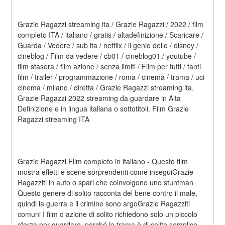
Grazie Ragazzi streaming ita / Grazie Ragazzi / 2022 / film 
completo ITA / italiano / gratis / altadefinizione / Scaricare / 
Guarda / Vedere / sub ita / netflix / il genio dello / disney / 
cineblog / Film da vedere / cb01 / cineblog01 / youtube / 
film stasera / film azione / senza limiti / Film per tutti / tanti 
film / trailer / programmazione / roma / cinema / trama / uci 
cinema / milano / diretta / Grazie Ragazzi streaming ita, 
Grazie Ragazzi 2022 streaming da guardare in Alta 
Definizione e in lingua italiana o sottotitoli. Film Grazie 
Ragazzi streaming ITA
Grazie Ragazzi Film completo in italiano - Questo film 
mostra effetti e scene sorprendenti come inseguiGrazie 
Ragazziti in auto o spari che coinvolgono uno stuntman 
Questo genere di solito racconta del bene contro il male, 
quindi la guerra e il crimine sono argoGrazie Ragazziti 
comuni I film d azione di solito richiedono solo un piccolo 
sforzo per guardare, perché la trama è di solito semplice 