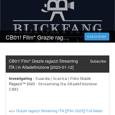
CB01! Film* Grazie ragazzi Streaming ITA | in Altadefinizione [2023-01-12]
SUBSCRIBE
CB01! Film* Grazie ragazzi Streaming 
Subscribe
ITA | in Altadefinizione [2023-01-12]
Investigating
-
𝔾𝕦𝕒𝕣𝕕𝕒 | 𝕊𝕔𝕒𝕣𝕚𝕔𝕒 | 𝔽𝕚𝕝𝕞 Grazie 
Ragazzi™ 2023 - 𝕊𝕥𝕣𝕖𝕒𝕞𝕚𝕟𝕘 𝕀𝕥𝕒 𝔸𝕝𝕥𝕒𝕕𝕖𝕗𝕚𝕟𝕚𝕫𝕚𝕠𝕟𝕖 
ℂ𝔹𝟘𝟙
=>> 
Grazie ragazzi Streaming ITA [[Film 2023]] Full italian